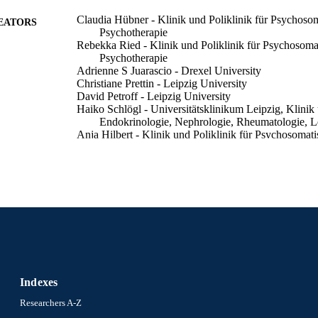
Claudia Hübner - Klinik und Poliklinik für Psychoso
EATORS
Psychotherapie
Rebekka Ried - Klinik und Poliklinik für Psychosom
Psychotherapie
Adrienne S Juarascio - Drexel University
Christiane Prettin - Leipzig University
David Petroff - Leipzig University
Haiko Schlögl - Universitätsklinikum Leipzig, Klinik 
Endokrinologie, Nephrologie, Rheumatologie, L
Anja Hilbert - Klinik und Poliklinik für Psychosomat
Psychotherapie
Adipositas - Ursachen, Folgeerkrankungen, Therapie,
DETAILS
Kongresses 2022 zur 38. Jahrestagung der Deutschen 
ERENCE
e.V. DAG, 38th (Munich, Germany, 06 Oct 202
Georg Thieme Verlag
LISHER
Conference proceeding
E TYPE
Indexes
German
NGUAGE
Researchers A-Z