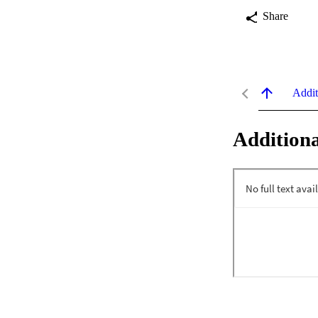
Share
Addit
Additiona