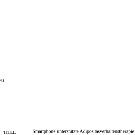
ws
Smartphone-unterstützte Adipositasverhaltenstherapi
TITLE