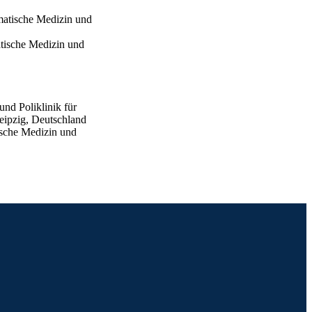
matische Medizin und
atische Medizin und
und Poliklinik für
eipzig, Deutschland
ische Medizin und
 v 16(3)
Adipositas Gesellschaft
2–06 Oct 2022)