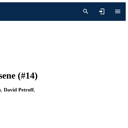
sene (#14)
n
,
David Petroff
,