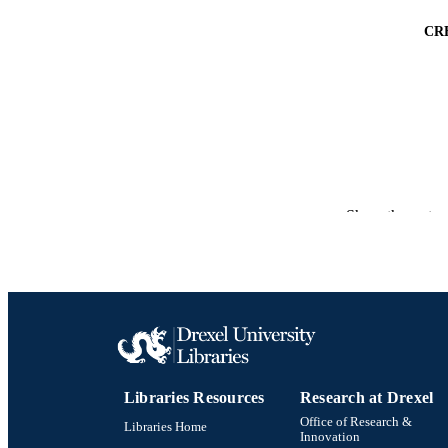
CR
Show the rest
PUBLICATION 
CONF
PUB
RESOURC
Libraries Resources
Research at Drexel
LA
Office of Research &
Libraries Home
Innovation