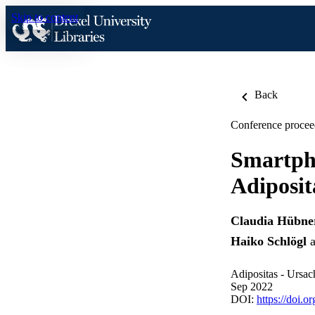
Skip to content
Back
Conference procee
Smartph
Adiposit
Claudia Hübne
Haiko Schlögl
a
Adipositas - Ursac
Sep 2022
DOI:
https://doi.