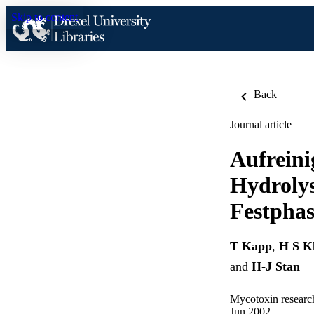
Skip to content
Back
Journal article
Aufreini
Hydrolys
Festphas
T Kapp
,
H S K
and
H-J Stan
Mycotoxin researc
Jun 2002