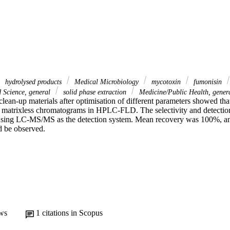
hydrolysed products
Medical Microbiology
mycotoxin
fumonisin
 Science, general
solid phase extraction
Medicine/Public Health, gener
clean-up materials after optimisation of different parameters showed tha
in matrixless chromatograms in HPLC-FLD. The selectivity and detection
sing LC-MS/MS as the detection system. Mean recovery was 100%, and
d be observed.
ws
1
citations in Scopus