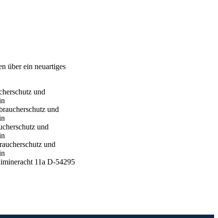
n über ein neuartiges
ucherschutz und
in
rbraucherschutz und
in
aucherschutz und
in
braucherschutz und
in
ximineracht 11a D-54295
ie der Milch Ludwig-
539 München
der Milch Ludwig-
539 München
er Milch Ludwig-