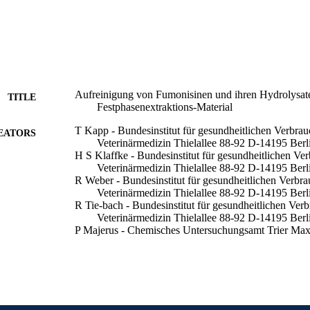
Aufreinigung von Fumonisinen und ihren Hydrolysate
TITLE
Festphasenextraktions-Material
T Kapp - Bundesinstitut für gesundheitlichen Verbra
EATORS
Veterinärmedizin Thielallee 88-92 D-14195 Berl
H S Klaffke - Bundesinstitut für gesundheitlichen Ve
Veterinärmedizin Thielallee 88-92 D-14195 Berl
R Weber - Bundesinstitut für gesundheitlichen Verbr
Veterinärmedizin Thielallee 88-92 D-14195 Berl
R Tie-bach - Bundesinstitut für gesundheitlichen Ver
Veterinärmedizin Thielallee 88-92 D-14195 Berl
P Majerus - Chemisches Untersuchungsamt Trier Ma
Trier
E Märtlbauer - Lehrstuhl für Hygiene und Technolog
Maximilians-Universität Veterinärstr. 13 D-80
E Usleber - Lehrstuhl für Hygiene und Technologie 
Maximilians-Universität Veterinärstr. 13 D-80
I Zimmer - Lehrstuhl für Hygiene und Technologie d