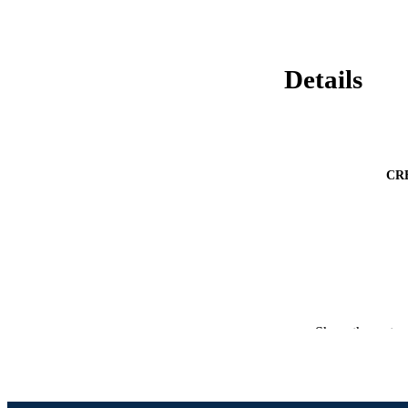
Details
CR
Show the rest