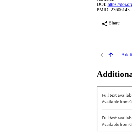
DOI:
https://doi.
PMID: 23606143
Share
Addit
Additiona