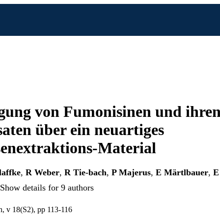
gung von Fumonisinen und ihre
aten über ein neuartiges
enextraktions-Material
laffke
,
R Weber
,
R Tie-bach
,
P Majerus
,
E Märtlbauer
,
E
Show details for 9 authors
h, v 18(S2), pp 113-116